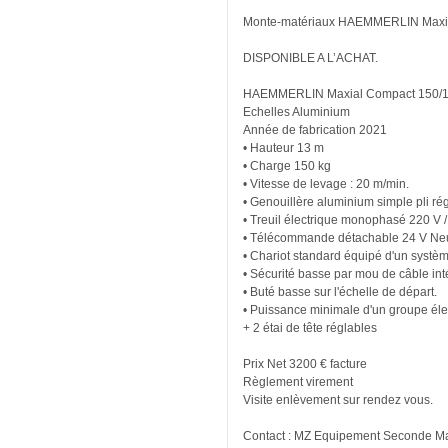
Monte-matériaux HAEMMERLIN Maxi
DISPONIBLE A L’ACHAT.
HAEMMERLIN Maxial Compact 150/
Echelles Aluminium
Année de fabrication 2021
• Hauteur 13 m
• Charge 150 kg
• Vitesse de levage : 20 m/min.
• Genouillère aluminium simple pli rég
• Treuil électrique monophasé 220 V /
• Télécommande détachable 24 V Ne
• Chariot standard équipé d'un systè
• Sécurité basse par mou de câble inté
• Buté basse sur l'échelle de départ.
• Puissance minimale d'un groupe éle
+ 2 étai de tête réglables
Prix Net 3200 € facture
Règlement virement
Visite enlèvement sur rendez vous.
Contact : MZ Equipement Seconde Mai