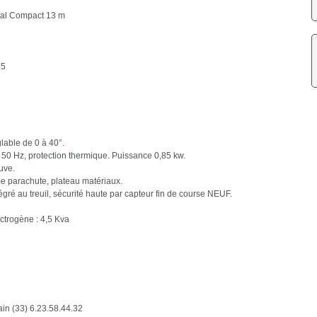
al Compact 13 m
15
lable de 0 à 40°.
 50 Hz, protection thermique. Puissance 0,85 kw.
uve.
me parachute, plateau matériaux.
gré au treuil, sécurité haute par capteur fin de course NEUF.
ctrogène : 4,5 Kva
n (33) 6.23.58.44.32