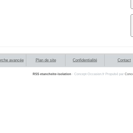
rche avancée
Plan de site
Confidentialité
Contact
RSS etancheite-isolation
- Concept-Occasion.fr
Propulsé par
Conce